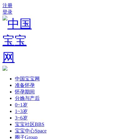
注册
登录
中国宝宝网
准备怀孕
怀孕期间
分娩与产后
0~1岁
1~3岁
3~6岁
宝宝社区
BBS
宝宝中心
Space
圈子
Group