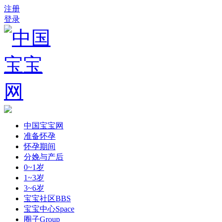
注册
登录
中国宝宝网
准备怀孕
怀孕期间
分娩与产后
0~1岁
1~3岁
3~6岁
宝宝社区
BBS
宝宝中心
Space
圈子
Group