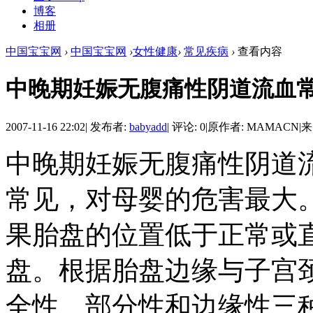
博客
相册
中国宝宝网
›
中国宝宝网
›
女性健康
›
常见疾病
›
查看内容
中晚期妊娠无腹痛性阴道流血
2007-11-16 22:02
|
发布者:
babyadd
|
评论: 0
|
原作者: MAMACN
|
来
中晚期妊娠无腹痛性阴道
常见，对母婴的危害最大
果胎盘的位置低于正常或
盘。根据胎盘边缘与子宫
全性、部分性和边缘性三