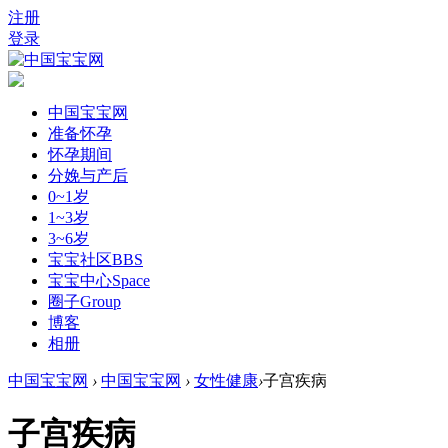
注册
登录
中国宝宝网
准备怀孕
怀孕期间
分娩与产后
0~1岁
1~3岁
3~6岁
宝宝社区
BBS
宝宝中心
Space
圈子
Group
博客
相册
中国宝宝网
›
中国宝宝网
›
女性健康
›
子宫疾病
子宫疾病