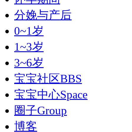
分娩与产后
0~1岁
1~3岁
3~6岁
宝宝社区
BBS
宝宝中心
Space
圈子
Group
博客