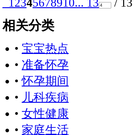
1
2
3
4
5
6
7
8
9
10
... 13
/ 1
相关分类
•
宝宝热点
•
准备怀孕
•
怀孕期间
•
儿科疾病
•
女性健康
•
家庭生活